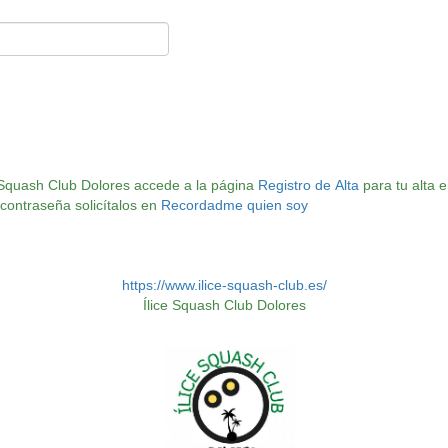
ice Squash Club Dolores accede a la página
Registro de Alta
para tu alta en
Si ya estás dado de alta y has olvidado tu usuario o tu contraseña solicítalos en
Recordadme quien soy
https://www.ilice-squash-club.es/
Ílice Squash Club Dolores