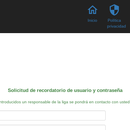
home
security
Inicio
Política
privacidad
Solicitud de recordatorio de usuario y contraseña
 introducidos un responsable de la liga se pondrá en contacto con uste